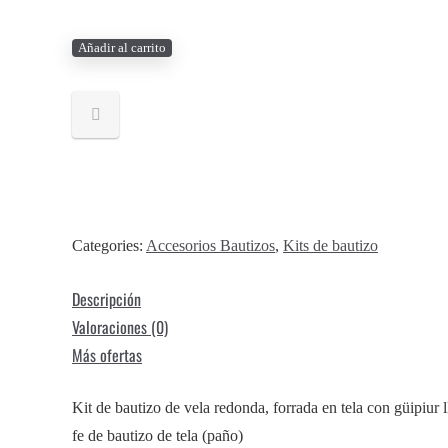
Kit
Añadir al carrito
de
Bautizo
Vela
Moño
Satín
Concha
Fe
Categories:
Accesorios Bautizos
,
Kits de bautizo
Bautizo
Descripción
-
Valoraciones (0)
SANTIAGO
Más ofertas
cantidad
Kit de bautizo de vela redonda, forrada en tela con güipiur 
fe de bautizo de tela (paño)