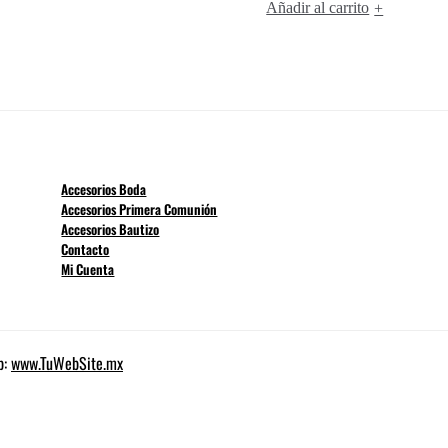
Añadir al carrito
+
Accesorios Boda
Accesorios Primera Comunión
Accesorios Bautizo
Contacto
Mi Cuenta
b:
www.TuWebSite.mx