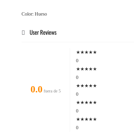
Color: Hueso
User Reviews
★
★
★
★
★
0
★
★
★
★
★
0
★
★
★
★
★
0.0
fuera de 5
0
★
★
★
★
★
0
★
★
★
★
★
0