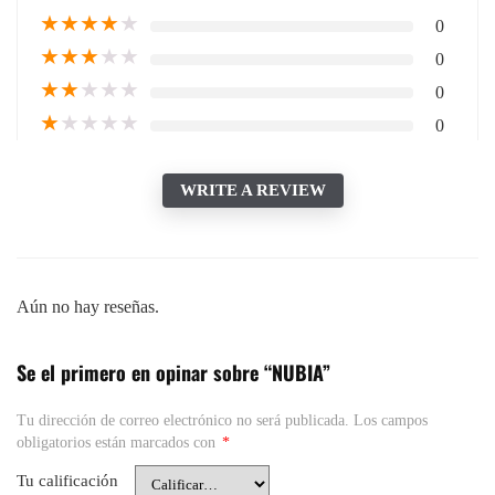
★
★
★
★
★
0
★
★
★
★
★
0
★
★
★
★
★
0
★
★
★
★
★
0
WRITE A REVIEW
Aún no hay reseñas.
Se el primero en opinar sobre “NUBIA”
Tu dirección de correo electrónico no será publicada.
Los campos
obligatorios están marcados con
*
Tu calificación