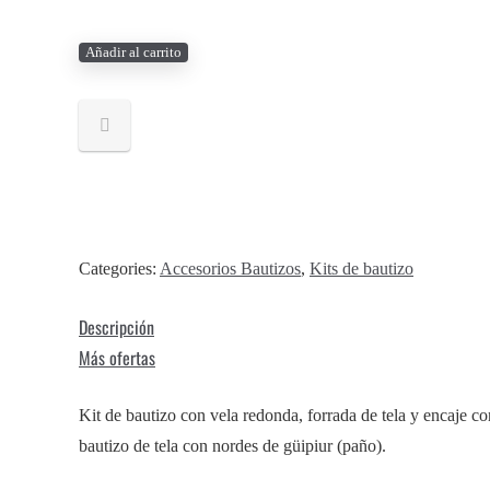
Kit
Añadir al carrito
de
Bautizo
Vela
Flores
Concha
y
Fe
Categories:
Accesorios Bautizos
,
Kits de bautizo
de
Descripción
Bautizo
Más ofertas
-
FLORAL
Kit de bautizo con vela redonda, forrada de tela y encaje co
cantidad
bautizo de tela con nordes de güipiur (paño).