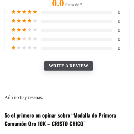
0.0
fuera de 5
★
★
★
★
★
0
★
★
★
★
★
0
★
★
★
★
★
0
★
★
★
★
★
0
★
★
★
★
★
0
WRITE A REVIEW
Aún no hay reseñas.
Se el primero en opinar sobre “Medalla de Primera
Comunión Oro 10K – CRISTO CHICO”