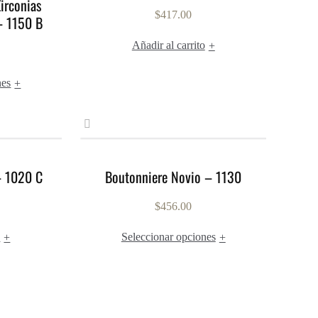
irconias
$
417.00
 – 1150 B
Añadir al carrito
+
nes
+
– 1020 C
Boutonniere Novio – 1130
$
456.00
o
Seleccionar opciones
+
+