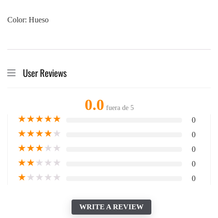
Color: Hueso
User Reviews
0.0
fuera de 5
★
★
★
★
★
0
★
★
★
★
★
0
★
★
★
★
★
0
★
★
★
★
★
0
★
★
★
★
★
0
WRITE A REVIEW