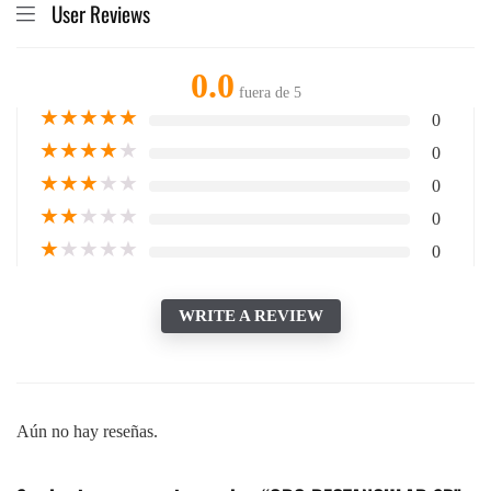
User Reviews
0.0
fuera de 5
★
★
★
★
★
0
★
★
★
★
★
0
★
★
★
★
★
0
★
★
★
★
★
0
★
★
★
★
★
0
WRITE A REVIEW
Aún no hay reseñas.