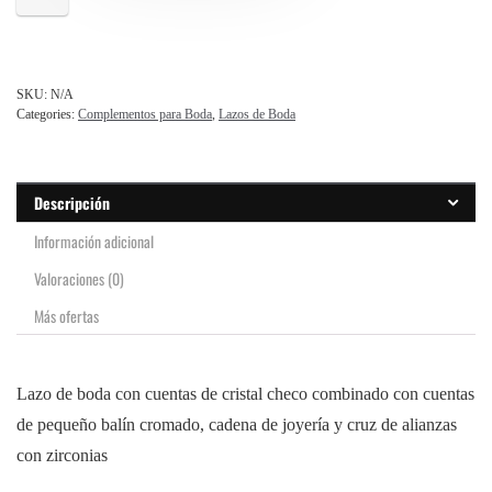
SKU:
N/A
Categories:
Complementos para Boda
,
Lazos de Boda
Descripción
Información adicional
Valoraciones (0)
Más ofertas
Lazo de boda con cuentas de cristal checo combinado con cuentas
de pequeño balín cromado, cadena de joyería y cruz de alianzas
con zirconias