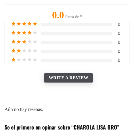
0.0
fuera de 5
★
★
★
★
★
0
★
★
★
★
★
0
★
★
★
★
★
0
★
★
★
★
★
0
★
★
★
★
★
0
WRITE A REVIEW
Aún no hay reseñas.
Se el primero en opinar sobre “CHAROLA LISA ORO”