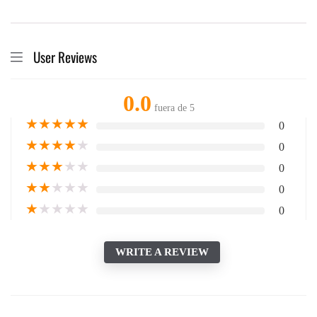
User Reviews
0.0
fuera de 5
★
★
★
★
★
0
★
★
★
★
★
0
★
★
★
★
★
0
★
★
★
★
★
0
★
★
★
★
★
0
WRITE A REVIEW