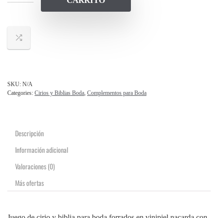
CARRITO
SKU:
N/A
Categories:
Cirios y Biblias Boda
,
Complementos para Boda
Descripción
Información adicional
Valoraciones (0)
Más ofertas
Juego de cirio y biblia para boda forrados en vinipiel nacarda con