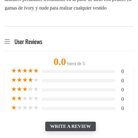
gamas de ivory y nude para realzar cualquier vestido
User Reviews
0.0
fuera de 5
★
★
★
★
★
0
★
★
★
★
★
0
★
★
★
★
★
0
★
★
★
★
★
0
★
★
★
★
★
0
WRITE A REVIEW