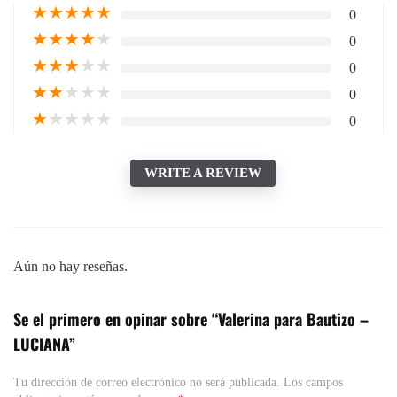
★
★
★
★
★
0
★
★
★
★
★
0
★
★
★
★
★
0
★
★
★
★
★
0
★
★
★
★
★
0
WRITE A REVIEW
Aún no hay reseñas.
Se el primero en opinar sobre “Valerina para Bautizo –
LUCIANA”
Tu dirección de correo electrónico no será publicada.
Los campos