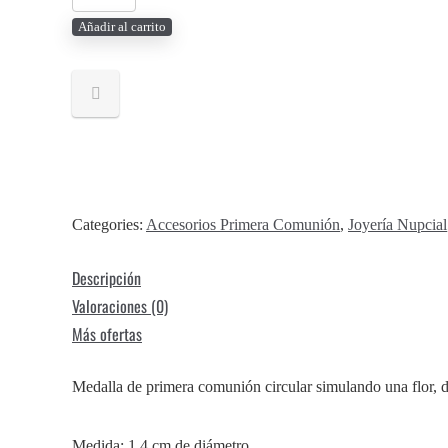
de
Añadir al carrito
Primera
Comunión
Virgen
de
Guadalupe
Flor
cantidad
Categories:
Accesorios Primera Comunión
,
Joyería Nupcial
Descripción
Valoraciones (0)
Más ofertas
Medalla de primera comunión circular simulando una flor, d
Medida: 1.4 cm de diámetro