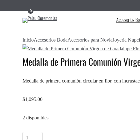
0
Accesorios Bo
Inicio
Accesorios Boda
Accesorios para Novia
Joyería Nupci
Medalla de Primera Comunión Virge
Medalla de primera comunión circular en flor, con incrusta
$
1,095.00
2 disponibles
Medalla