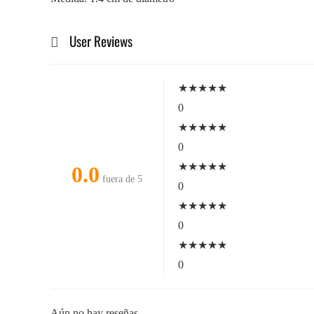
User Reviews
★
★
★
★
★
0
★
★
★
★
★
0
★
★
★
★
★
0.0
fuera de 5
0
★
★
★
★
★
0
★
★
★
★
★
0
Aún no hay reseñas.