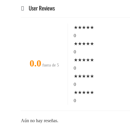
User Reviews
★
★
★
★
★
0
★
★
★
★
★
0
★
★
★
★
★
0.0
fuera de 5
0
★
★
★
★
★
0
★
★
★
★
★
0
Aún no hay reseñas.