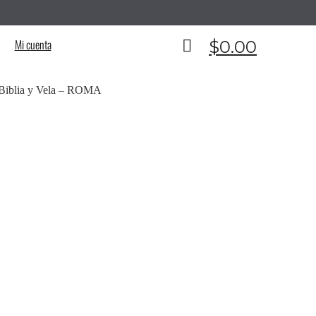
__________________________________________
Mi cuenta
$
0.00
 Biblia y Vela – ROMA