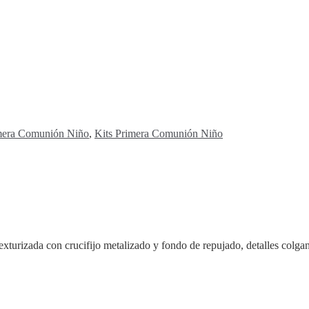
mera Comunión Niño
,
Kits Primera Comunión Niño
exturizada con crucifijo metalizado y fondo de repujado, detalles colga