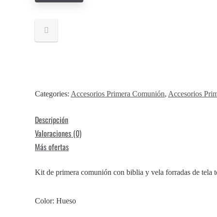
Comunión
con
Biblia
y
Vela
-
ROMA
Categories:
Accesorios Primera Comunión
,
Accesorios Pri
cantidad
Descripción
Valoraciones (0)
Más ofertas
Kit de primera comunión con biblia y vela forradas de tela t
Color: Hueso