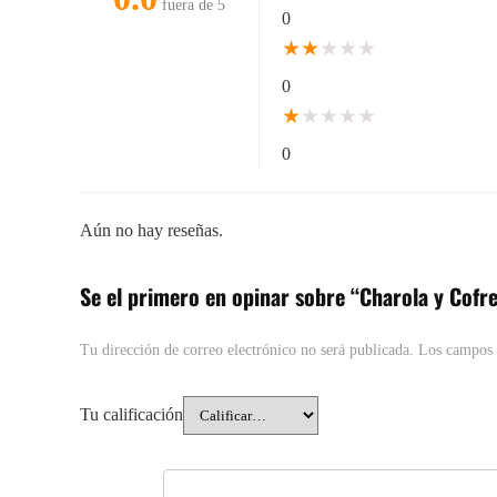
fuera de 5
0
★
★
★
★
★
0
★
★
★
★
★
0
Aún no hay reseñas.
Se el primero en opinar sobre “Charola y Cofr
Tu dirección de correo electrónico no será publicada.
Los campos 
Tu calificación