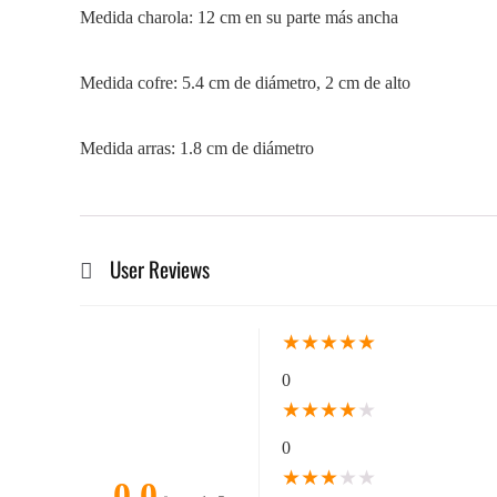
Medida charola: 12 cm en su parte más ancha
Medida cofre: 5.4 cm de diámetro, 2 cm de alto
Medida arras: 1.8 cm de diámetro
User Reviews
★
★
★
★
★
0
★
★
★
★
★
0
★
★
★
★
★
0.0