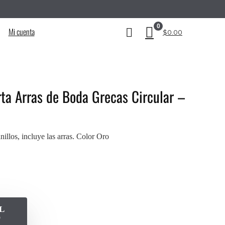
__________________________________________
0
Mi cuenta
$
0.00
rta Arras de Boda Grecas Circular –
nillos, incluye las arras. Color Oro
L
O