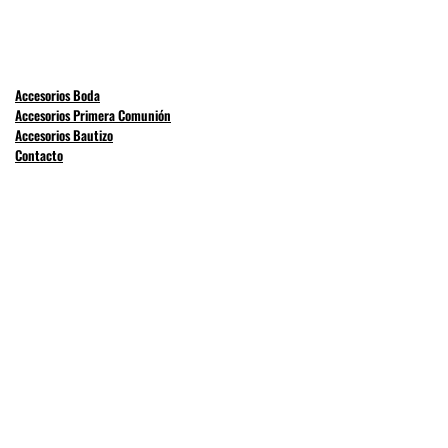
Accesorios Boda
Accesorios Primera Comunión
Accesorios Bautizo
Contacto
Mi Cuenta
PalauCeremonias®,Todos los derechos reservados. | Diseño Web:
www.TuWebSite.mx