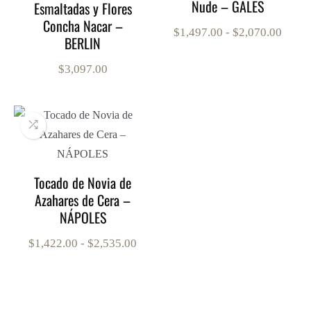
Nude – GALES
Esmaltadas y Flores
Concha Nacar –
Rang
$
1,497.00
-
$
2,070.00
BERLIN
de
preci
$
3,097.00
desde
$1,49
hasta
$2,07
Tocado de Novia de
Azahares de Cera –
NÁPOLES
Rango
$
1,422.00
-
$
2,535.00
de
precios:
desde
$1,422.00