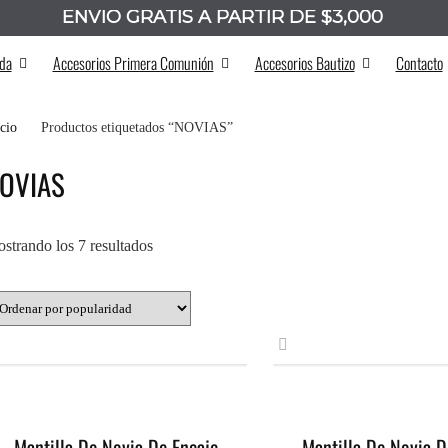
ENVÍO GRATIS A PARTIR DE $3,000
_______
da
Accesorios Primera Comunión
Accesorios Bautizo
Contacto
icio
Productos etiquetados “NOVIAS”
OVIAS
Ordenado
strando los 7 resultados
por
popularidad
Mantilla De Novia De Encaje
Mantilla De Novia D