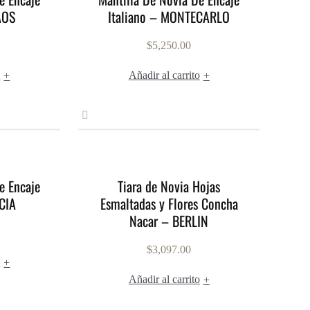
AOS
Italiano – MONTECARLO
$
5,250.00
o
Añadir al carrito
+
+
e Encaje
Tiara de Novia Hojas
CIA
Esmaltadas y Flores Concha
Nacar – BERLIN
$
3,097.00
o
+
Añadir al carrito
+