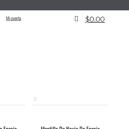
__________________________________________
Mi cuenta
$
0.00
e Encaje
Mantilla De Novia De Encaje