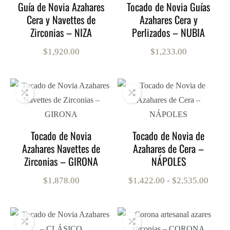
Guía de Novia Azahares
Tocado de Novia Guías
Cera y Navettes de
Azahares Cera y
Zirconias – NIZA
Perlizados – NUBIA
$
1,920.00
$
1,233.00
Tocado de Novia
Tocado de Novia de
Azahares Navettes de
Azahares de Cera –
Zirconias – GIRONA
NÁPOLES
Rang
$
1,878.00
$
1,422.00
-
$
2,535.00
de
preci
desde
$1,42