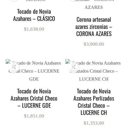
hasta
$2,53
Tocado de Novia
Azahares – CLÁSICO
Corona artesanal
azares zirconias –
$
1,638.00
CORONA AZARES
$
3,900.00
Tocado de Novia
Tocado de Novia
Azahares Cristal Checo
Azahares Perlizados
– LUCERNE GDE
Cristal Checo –
LUCERNE CH
$
1,851.00
$
1,353.00